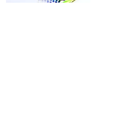
株式会社 エヌデーイナダ
〒955-0021
新潟県三条市下保内401-16（保内工業団地）
TEL
0256-38-8246
FAX
0256-38-8704
営業時間 【8：15～17：00】
定休日 【土曜・日曜・祝日・年末年始休・お盆】
株式会社エヌデーイナダは
映画「瞽女GOZE」を協賛しております。
～最後の瞽女と言われた三条市出身、小林ハルさん
の物語～
・ホーム
・量産型塗装ライン工場
・会社概要
・クリーンルーム
・お問い合せ
・塗装対応素材
・工場案内
・塗装工程
・塗装案内
・塗装機器
・サイトポリシー
・品質管理
・プライバシーポリシー